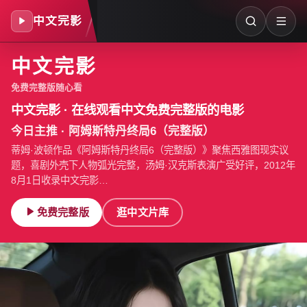
中文完影
中文完影
免费完整版随心看
中文完影
·
在线观看中文免费完整版的电影
今日主推 ·
阿姆斯特丹终局6（完整版）
蒂姆·波顿作品《阿姆斯特丹终局6（完整版）》聚焦西雅图现实议
题，喜剧外壳下人物弧光完整，汤姆·汉克斯表演广受好评，2012年
8月1日收录中文完影…
免费完整版
逛中文片库