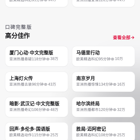
口碑完整版
高分佳作
查看全部
厦门心动·中文完整版
马德里行动
9.7
9.7
38万
10万
亚洲热播
悬疑
118分钟
欧美精选
科幻
95分钟
上海灯火传
南京岁月
9.6
9.6
43万
16万
亚洲热播
古装
96分钟
亚洲热播
惊悚
134分钟
暗影·武汉记·中文完整版
哈尔滨终局
9.5
9.5
48万
32万
亚洲热播
奇幻
106分钟
亚洲热播
都市
120分钟
回声·多伦多·国语版
胜局·迈阿密记
9.5
9.5
25万
25万
欧美精选
动作
115分钟
欧美精选
科幻
108分钟