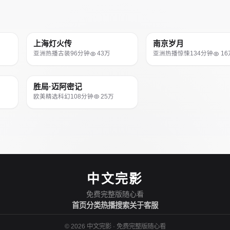
上海灯火传
南京岁月
9.7
9.6
43万
16
亚洲热播
古装
96分钟
亚洲热播
惊悚
134分钟
胜局·迈阿密记
9.5
9.5
25万
欧美精选
科幻
108分钟
中文完影
免费完整版随心看
首页
分类
热播
搜索
关于
客服
©
2026
中文完影
·
免费完整版随心看