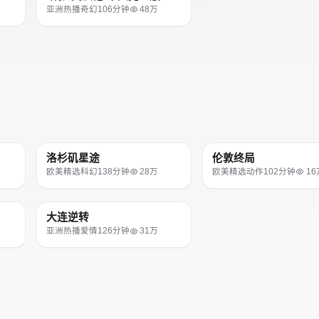
48万
亚洲热播
奇幻
106分钟
洛杉矶星途
伦敦终局
7.9
9.0
28万
16
欧美精选
科幻
138分钟
欧美精选
动作
102分钟
大连逆转
9.7
7.4
31万
亚洲热播
爱情
126分钟