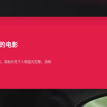
的电影
题，喜剧外壳下人物弧光完整，汤姆·