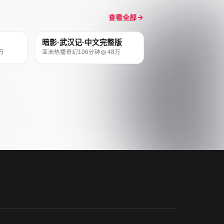
查看全部
暗影·武汉记·中文完整版
9.6
9.5
万
48万
亚洲热播
奇幻
106分钟