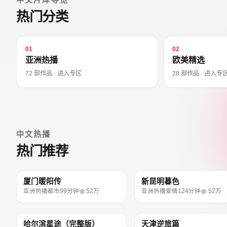
热门分类
01
02
亚洲热播
欧美精选
72
部作品 · 进入专区
28
部作品 · 进入专
中文热播
热门推荐
厦门暖阳传
新昆明暮色
8.6
52万
52万
亚洲热播
都市
99分钟
亚洲热播
爱情
124分钟
哈尔滨星途（完整版）
天津逆旅篇
9.2