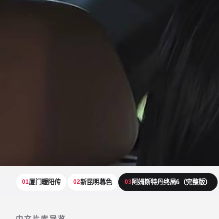
厦门暖阳传
新昆明暮色
阿姆斯特丹终局6（完整版）
01
02
03
中文片库导览