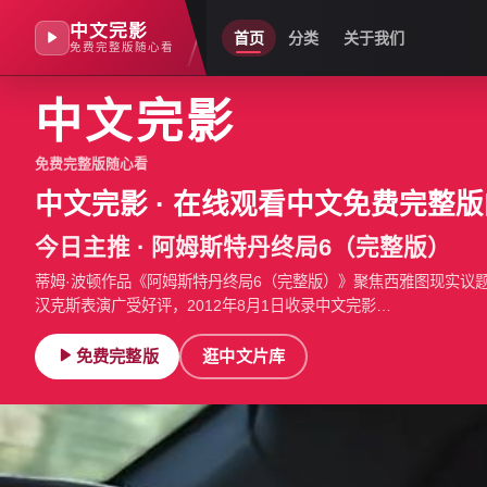
中文完影
首页
分类
关于我们
免费完整版随心看
中文完影
免费完整版随心看
中文完影
·
在线观看中文免费完整版
今日主推 ·
阿姆斯特丹终局6（完整版）
蒂姆·波顿作品《阿姆斯特丹终局6（完整版）》聚焦西雅图现实议
汉克斯表演广受好评，2012年8月1日收录中文完影…
免费完整版
逛中文片库