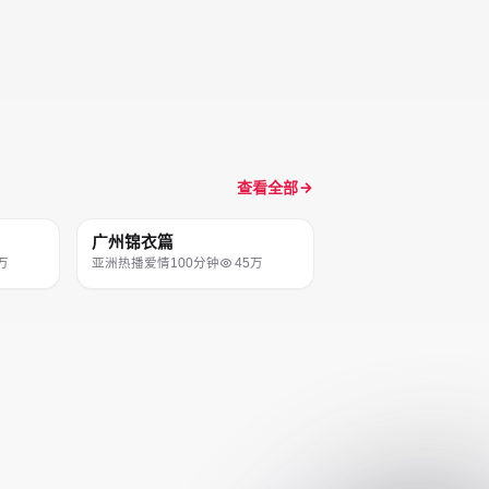
查看全部
广州锦衣篇
7.4
7.2
万
45万
亚洲热播
爱情
100分钟