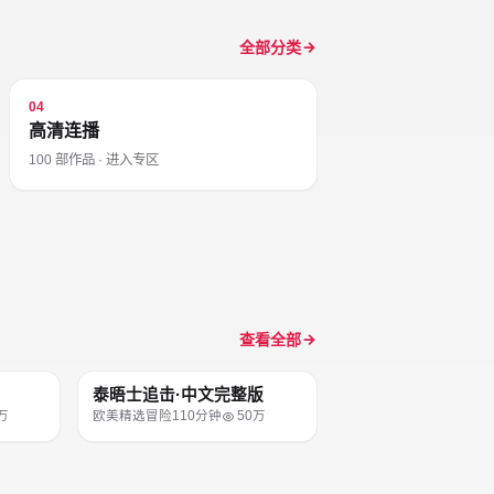
全部分类
04
高清连播
100
部作品 · 进入专区
查看全部
泰晤士追击·中文完整版
8.3
9.0
万
50万
欧美精选
冒险
110分钟